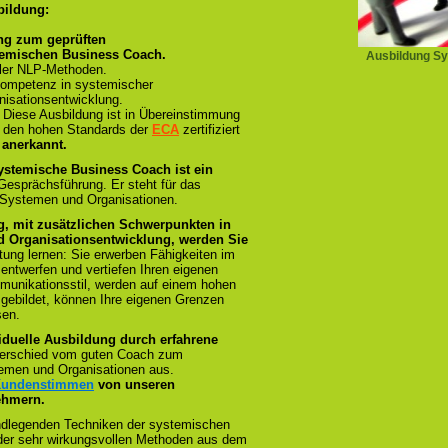
bildung:
ng zum geprüften
temischen Business Coach.
Ausbildung Sy
ller NLP-Methoden.
ompetenz in systemischer
isationsentwicklung.
:
Diese Ausbildung ist in Übereinstimmung
und den hohen Standards der
ECA
zertifiziert
 anerkannt.
ystemische Business Coach ist ein
 Gesprächsführung. Er steht für das
 Systemen und Organisationen.
g, mit zusätzlichen Schwerpunkten in
 Organisationsentwicklung, werden Sie
tung lernen: Sie erwerben Fähigkeiten im
 entwerfen und vertiefen Ihren eigenen
munikationsstil, werden auf einem hohen
sgebildet, können Ihre eigenen Grenzen
sen.
iduelle Ausbildung durch erfahrene
terschied vom guten Coach zum
emen und Organisationen aus.
 Kundenstimmen
von unseren
ehmern.
ndlegenden Techniken der systemischen
n der sehr wirkungsvollen Methoden aus dem