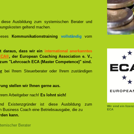
n diese Ausbildung zum systemischen Berater und
bungskosten geltend machen.
dieses
Kommunikationstraining
vollständig
vom
ist daraus, dass wir ein
international anerkanntes
ECA®
, der European Coaching Association e. V.,
zum "Lehrcoach ECA (Master Competence)" sind.
er
bei Ihrem Steuerberater oder Ihrem zuständigen
rung stellen wir Ihnen gerne aus.
hrem Arbeitgeber nach!
Es lohnt sich!
und Existenzgründer ist diese Ausbildung zum
Wir sind ein lizen
n Business Coach eine Betriebsausgabe, die zu
ECA
rden kann.
temischer Berater