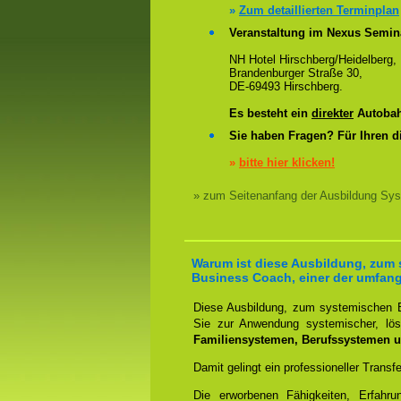
»
Zum detaillierten Terminplan
Veranstaltung im Nexus Semin
NH Hotel Hirschberg/Heidelberg,
Brandenburger Straße 30,
DE-69493 Hirschberg.
Es besteht ein
direkter
Autobah
Sie haben Fragen? Für Ihren d
»
bitte hier klicken!
» zum Seitenanfang der Ausbildung Sys
Warum ist diese Ausbildung, zum
Business Coach, einer der umfan
Diese Ausbildung, zum systemischen B
Sie zur Anwendung systemischer, lösu
Familiensystemen, Berufssystemen u
Damit gelingt ein professioneller Transf
Die erworbenen Fähigkeiten, Erfahr