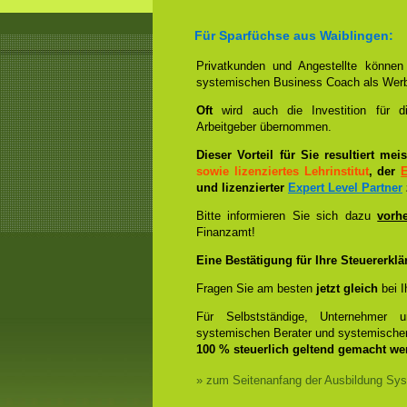
Für Sparfüchse aus
Waiblingen:
Privatkunden und Angestellte könne
systemischen Business Coach als Wer
Oft
wird auch die Investition für 
Arbeitgeber übernommen.
Dieser Vorteil für Sie resultiert me
sowie lizenziertes Lehrinstitut
, der
und lizenzierter
Expert Level Partner
Bitte informieren Sie sich dazu
vorh
Finanzamt!
Eine Bestätigung für Ihre Steuererklä
Fragen Sie am besten
jetzt gleich
bei I
Für Selbstständige, Unternehmer 
systemischen Berater und systemische
100 % steuerlich geltend gemacht we
» zum Seitenanfang der Ausbildung Sys