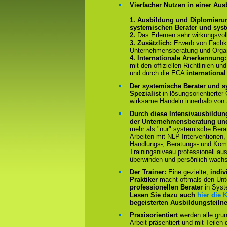
Vierfacher Nutzen in einer Aus
1. Ausbildung und Diplomieru
systemischen Berater und sys
2.
Das Erlernen sehr wirkungsvo
3. Zusätzlich:
Erwerb von Fachk
Unternehmensberatung und Organ
4.
Internationale Anerkennung
mit den offiziellen Richtlinien 
und durch die ECA
international
Der systemische Berater und s
Spezialist
in lösungsorientierter
wirksame Handeln innerhalb von
Durch diese Intensivausbildun
der Unternehmensberatung und
mehr als "nur" systemische Bera
Arbeiten mit NLP Interventionen,
Handlungs-, Beratungs- und Kom
Trainingsniveau professionell au
überwinden und persönlich wach
Der Trainer:
Eine gezielte,
indiv
Praktiker
macht oftmals den Un
professionellen Berater
in Syst
Lesen Sie dazu auch
hier die
begeisterten Ausbildungsteiln
Praxisorientiert
werden alle gru
Arbeit präsentiert und mit Teile