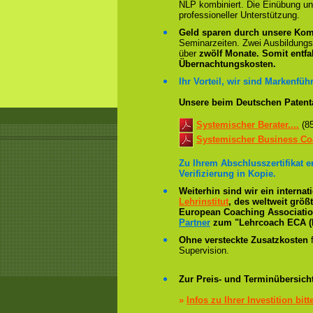
NLP kombiniert. Die Einübung un
professioneller Unterstützung.
Geld sparen durch unsere Kom
Seminarzeiten. Zwei Ausbildung
über
zwölf Monate.
Somit entfa
Übernachtungskosten.
Ihr Vorteil, wir sind Markenführ
Unsere beim Deutschen Patent
Systemischer Berater....
(8
Systemischer Business Coa
Zu Ihrem Abschlusszertifikat 
Verifizierung in Kopie.
Weiterhin sind wir ein interna
Lehrinstitut
, des weltweit grö
European Coaching Association 
Partner
zum "Lehrcoach ECA (
Ohne versteckte Zusatzkosten
f
Supervision.
Zur Preis- und Terminübersicht
»
Infos zu Ihrer Investition bitt