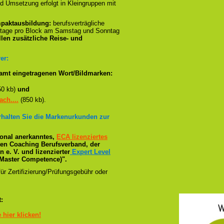
d Umsetzung erfolgt in Kleingruppen mit
paktausbildung:
berufsverträgliche
stage pro Block am Samstag und Sonntag
llen zusätzliche Reise- und
er:
amt eingetragenen Wort/Bildmarken:
50 kb)
und
ch....
(850 kb).
erhalten Sie die Markenurkunden zur
tional anerkanntes,
ECA lizenziertes
ßten Coaching Berufsverband, der
e. V. und lizenzierter
Expert Level
Master Competence)".
ür Zertifizierung/Prüfungsgebühr oder
:
e hier klicken!