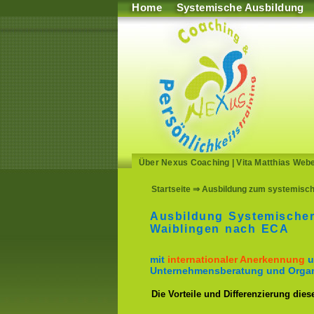
Home
Systemische Ausbildung
Über Nexus Coaching
|
Vita Matthias Web
Startseite
⇒ Ausbildung zum systemische
Ausbildung Systemische
Waiblingen nach ECA
mit
internationaler Anerkennung
u
Unternehmensberatung und Organ
Die Vorteile und Differenzierung dies