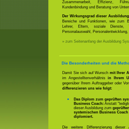
Zusammenarbeit, Effizienz, Führ
Kundenbindung und Beratung von Unter
Der Wirkungsgrad dieser Ausbildung
Bereiche und Funktionen, wie zum Be
Lehrer, Eltern, soziale Dienste, 
Personalauswahl, Personalentwicklung, 
» zum Seitenanfang der Ausbildung Sys
Die Besonderheiten und die Metho
Damit Sie sich auf Wunsch
mit Ihrer 
im Angestelltenverhältnis
in Ihrem U
gegenüber Ihrem Auftraggeber oder Vo
differenzieren uns wie folgt:
Das Diplom zum geprüften sys
Business Coach:
Anstatt "ledigl
dieser Ausbildung zum
geprüfte
systemischen Business Coach 
diplomiert.
Die weitere Differenzierung dieser