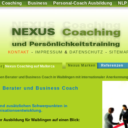
Coaching
Business
Personal-Coach Ausbildung
NLP
KONTAKT
-
IMPRESSUM
&
DATENSCHUTZ
-
SITEMA
Nexus Marken
Referenzen
er
|
Nexus Coaching auf Mallorca
n Berater und Business Coach in Waiblingen mit internationaler Anerkennung
r Berater und Business Coach
nd zusätzlichen Schwerpunkten in
isationsentwicklung.
er Ausbildung für Waiblingen auf einen Blick: